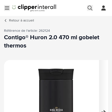
Aller au contenu
Ouvrir le menu
Retour à
accueil
Référence de l'article: 262124
Contigo® Huron 2.0 470 ml gobelet
thermos
Image principale
Cliquez pour voir l'image en plein écran