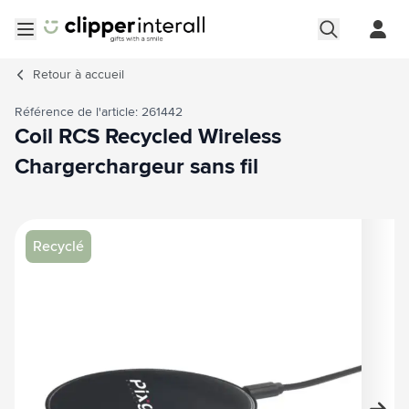
Aller au contenu
Ouvrir le menu
Retour à
accueil
Référence de l'article: 261442
Coil RCS Recycled Wireless
Chargerchargeur sans fil
Image principale
Cliquez pour voir l'image en plein écran
Recyclé