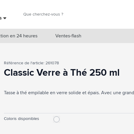
Chercher
es
Chercher
tion en 24 heures
Ventes-flash
catégorie Nouveautés & En vedette
Référence de l'article: 261078
atégorie Marques
Classic Verre à Thé 250 ml
catégorie Thèmes
Tasse à thé empilable en verre solide et épais. Avec une gran
atégorie Accessoires boissons
atégorie Sacs & Voyage
tégorie Cuisiner & Vivre
Coloris disponibles
tégorie Produits de soin