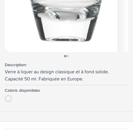
View larger image
View larger image
Description:
Verre à liquer au design classique et à fond solide.
Capacité 50 ml. Fabriquée en Europe.
Coloris disponibles