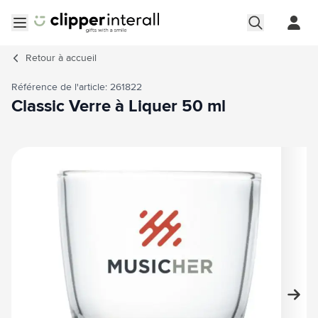
Aller au contenu
Ouvrir le menu
Retour à
accueil
Référence de l'article: 261822
Classic Verre à Liquer 50 ml
Image principale
Cliquez pour voir l'image en plein écran