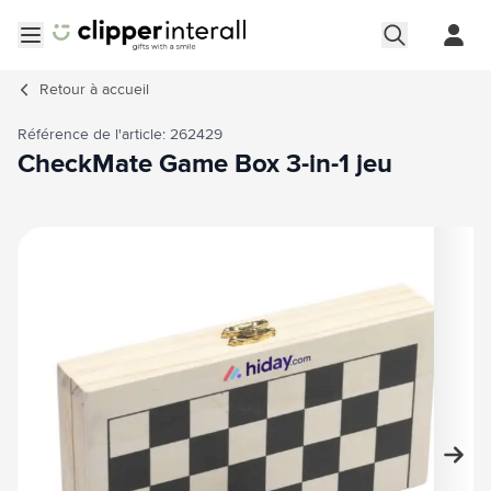
Aller au contenu
Ouvrir le menu
Retour à
accueil
Référence de l'article: 262429
CheckMate Game Box 3-in-1 jeu
Image principale
Cliquez pour voir l'image en plein écran