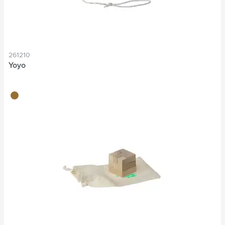
261210
Yoyo
brun bois