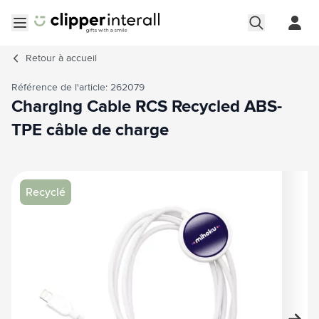
Aller au contenu
Ouvrir le menu
Retour à
accueil
Référence de l'article: 262079
Charging Cable RCS Recycled ABS-
TPE câble de charge
Image principale
Cliquez pour voir l'image en plein écran
Recyclé