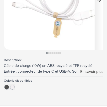
View larger image
View larger image
View larger image
View larger image
View larger image
View larger image
View larger image
View larger image
Description:
Câble de charge (10W) en ABS recyclé et TPE recyclé.
Entrée : connecteur de type C et USB-A. Sortie : Type-C et
En savoir plus
Lightning. Certifié RCS. Matière recyclée totale : 47%.
Coloris disponibles
Longueur du câble : 120 cm.