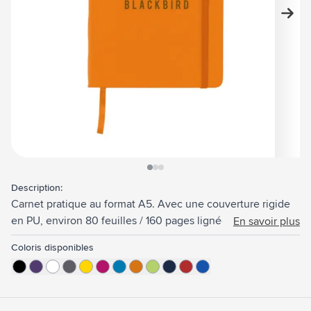
View larger image
View larger image
View larger image
Description:
Carnet pratique au format A5. Avec une couverture rigide
en PU, environ 80 feuilles / 160 pages lignées de couleur
En savoir plus
crème (70 g/m²) certifié FSC Mix, une fermeture élastique
Coloris disponibles
et un marque-page.