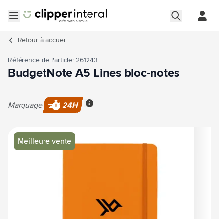
Aller au contenu
Ouvrir le menu
Retour à
accueil
Référence de l'article: 261243
BudgetNote A5 Lines bloc-notes
Marquage
24H
Plus d'information
Image principale
Cliquez pour voir l'image en plein écran
Meilleure vente