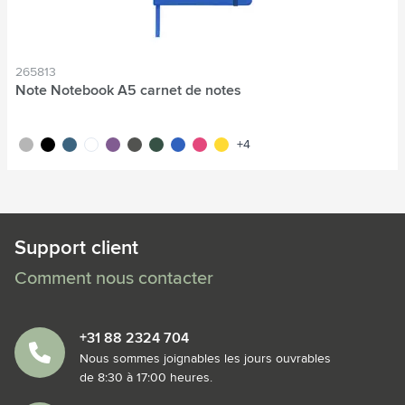
265813
Note Notebook A5 carnet de notes
argenté
noir
bleu cobalt
blanc
pourpre
gris
vert
bleu
rose
jaune
+4
Support client
Comment nous contacter
+31 88 2324 704
Nous sommes joignables les jours ouvrables
de 8:30 à 17:00 heures.