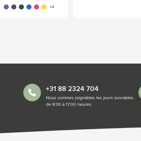
obalt
anc
pourpre
gris
vert
bleu
rose
jaune
brun
+4
+31 88 2324 704
Nous sommes joignables les jours ouvrables
de 8:30 à 17:00 heures.