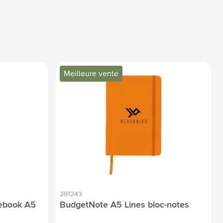
Meilleure vente
261243
tebook A5
BudgetNote A5 Lines bloc-notes