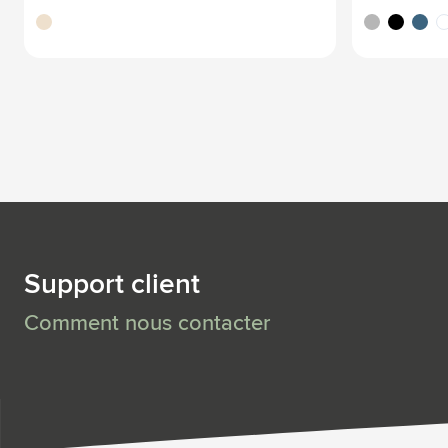
écru
argenté
noir
bleu c
bl
Support client
Comment nous contacter