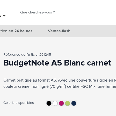
Chercher
es
Chercher
tion en 24 heures
Ventes-flash
catégorie Nouveautés & En vedette
Référence de l'article: 261245
atégorie Marques
BudgetNote A5 Blanc carnet
catégorie Thèmes
Carnet pratique au format A5. Avec une couverture rigide en P
atégorie Accessoires boissons
couleur crème, non ligné (70 g/m²) certifié FSC Mix, une ferm
atégorie Sacs & Voyage
tégorie Cuisiner & Vivre
Coloris disponibles
tégorie Produits de soin