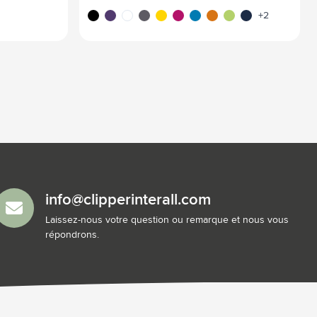
noir
pourpre
blanc
gris
jaune
magenta
bleu clair
orange
lime
bleu marine
+2
info@clipperinterall.com
Laissez-nous votre question ou remarque et nous vous
répondrons.