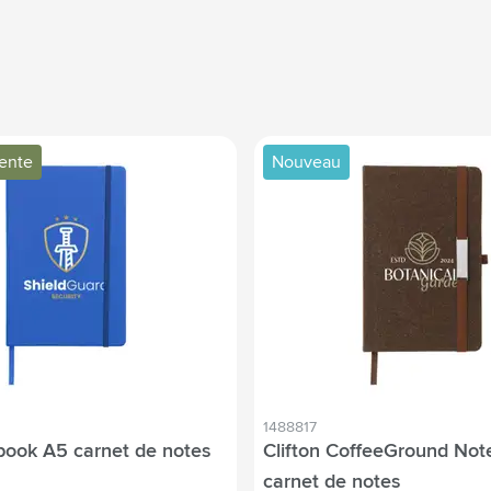
vente
Nouveau
1488817
ook A5 carnet de notes
Clifton CoffeeGround No
carnet de notes