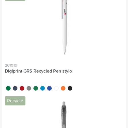
261019
Digiprint GRS Recycled Pen stylo
vert/blanc
bleu foncé/blanc
blanc/rouge
gris/blanc
blanc/vert
blanc/bleu clair
blanc/bleu foncé
blanc/blanc
blanc/orange
noir/blanc
Recyclé