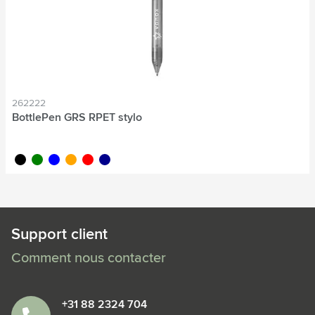
262222
BottlePen GRS RPET stylo
noir
vert
bleu
orange
rouge
bleu foncé
Support client
Comment nous contacter
+31 88 2324 704