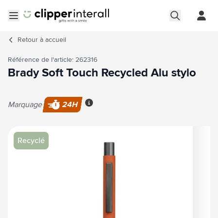
Aller au contenu
Ouvrir le menu
Retour à
accueil
Référence de l'article: 262316
Brady Soft Touch Recycled Alu stylo
Marquage
24H
Plus d'information
Image principale
Cliquez pour voir l'image en plein écran
Recyclé