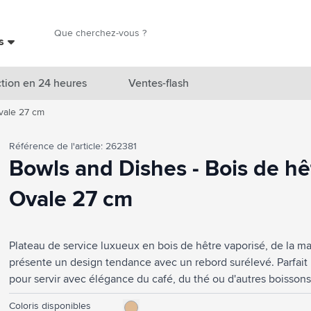
Chercher
es
Chercher
tion en 24 heures
Ventes-flash
Ovale 27 cm
catégorie Nouveautés & En vedette
Référence de l'article: 262381
atégorie Marques
Bowls and Dishes - Bois de hê
catégorie Thèmes
Ovale 27 cm
atégorie Accessoires boissons
atégorie Sacs & Voyage
Plateau de service luxueux en bois de hêtre vaporisé, de la 
présente un design tendance avec un rebord surélevé. Parfait
tégorie Cuisiner & Vivre
pour servir avec élégance du café, du thé ou d'autres boiss
décoration pour les plantes, les bougies ou les accessoires de s
tégorie Produits de soin
Coloris disponibles