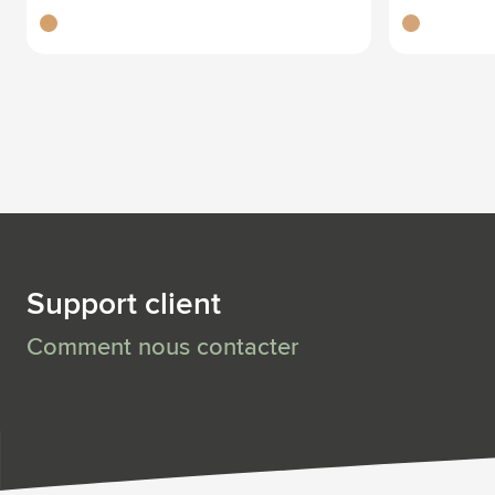
servir
brun bois
brun
Support client
Comment nous contacter