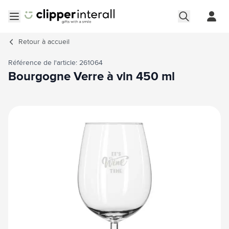
Aller au contenu
Ouvrir le menu
Retour à
accueil
Référence de l'article: 261064
Bourgogne Verre à vin 450 ml
Image principale
Cliquez pour voir l'image en plein écran