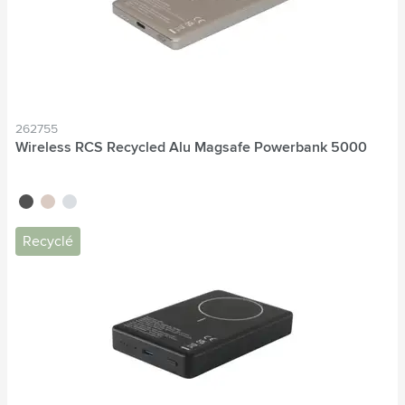
262755
Wireless RCS Recycled Alu Magsafe Powerbank 5000
noir
titane
bleu nordique
Recyclé