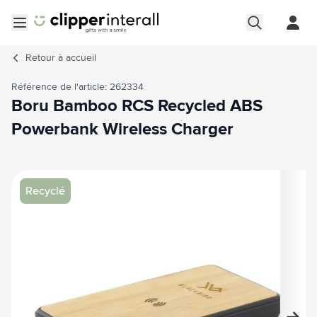
Aller au contenu
Ouvrir le menu
Retour à
accueil
Référence de l'article: 262334
Boru Bamboo RCS Recycled ABS
Powerbank Wireless Charger
Image principale
Cliquez pour voir l'image en plein écran
Recyclé