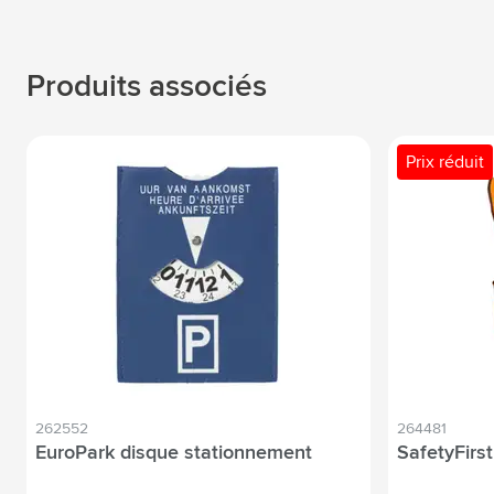
Produits associés
Prix réduit
262552
264481
EuroPark disque stationnement
SafetyFirst