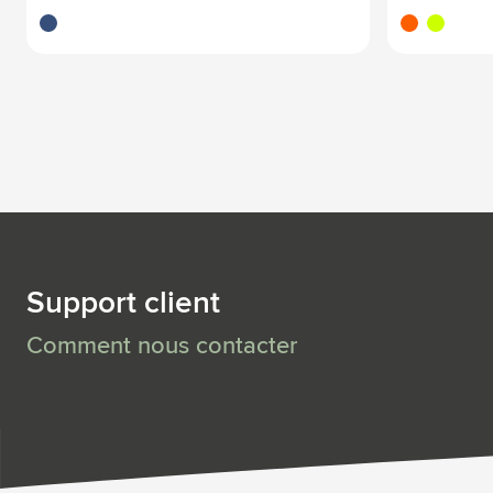
bleu
neonorange
neongelb
Support client
Comment nous contacter