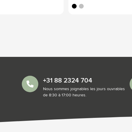
noir
argenté
+31 88 2324 704
Nous sommes joignables les jours ouvrables
de 8:30 à 17:00 heures.