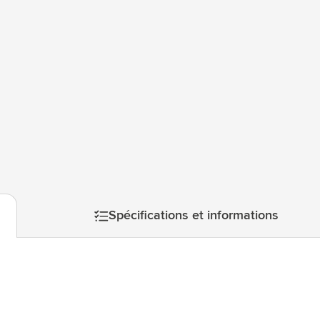
atégorie Technologie & gadgets
atégorie Giveaways
tégorie Écriture
atégorie Bureau
tégorie Outdoor & Loisirs
mage
atégorie Outils & Déplacements
Spécifications et informations