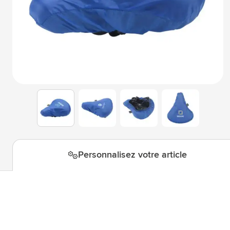
Technologie & gadgets
Afficher le sous-menu pour la c
Giveaways
Afficher le sous-menu pour la c
Écriture
Afficher le sous-menu pour la ca
Bureau
Afficher le sous-menu pour la c
Outdoor & Loisirs
Afficher le sous-menu pour la ca
View larger image
View larger image
View larger i
View larger image
Outils & Déplacements
Afficher le sous-menu pour la c
Personnalisez votre article