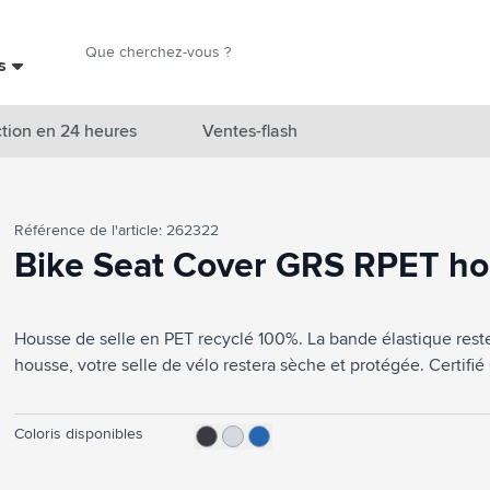
Chercher
es
Chercher
tion en 24 heures
Ventes-flash
catégorie Nouveautés & En vedette
Référence de l'article: 262322
atégorie Marques
Bike Seat Cover GRS RPET ho
catégorie Thèmes
Housse de selle en PET recyclé 100%. La bande élastique reste 
atégorie Accessoires boissons
housse, votre selle de vélo restera sèche et protégée. Certifié
atégorie Sacs & Voyage
tégorie Cuisiner & Vivre
Coloris disponibles
tégorie Produits de soin