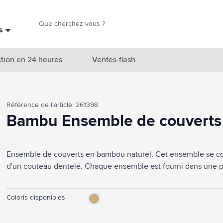
Chercher
es
Chercher
tion en 24 heures
Ventes-flash
catégorie Nouveautés & En vedette
Référence de l'article: 261398
atégorie Marques
Bambu Ensemble de couverts
catégorie Thèmes
Ensemble de couverts en bambou naturel. Cet ensemble se com
atégorie Accessoires boissons
d'un couteau dentelé. Chaque ensemble est fourni dans une p
atégorie Sacs & Voyage
tégorie Cuisiner & Vivre
Coloris disponibles
tégorie Produits de soin