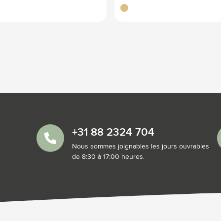
brun bois
+31 88 2324 704
Nous sommes joignables les jours ouvrables
de 8:30 à 17:00 heures.