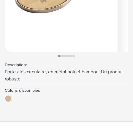
View larger image
View larger image
View larger image
View larger image
View larger image
View larger image
View larger image
Description:
Porte-clés circulaire, en métal poli et bambou. Un produit
robuste.
Coloris disponibles