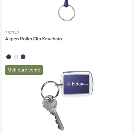
262742
Aspen RollerClip Keychain
noir
blanc
bleu
Meilleure vente