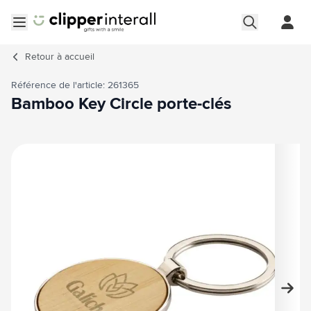
Aller au contenu
Ouvrir le menu
Retour à
accueil
Référence de l'article: 261365
Bamboo Key Circle porte-clés
Image principale
Cliquez pour voir l'image en plein écran