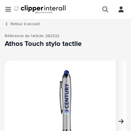
Aller au contenu
Ouvrir le menu
Retour à
accueil
Référence de l'article: 262332
Athos Touch stylo tactile
Image principale
Cliquez pour voir l'image en plein écran