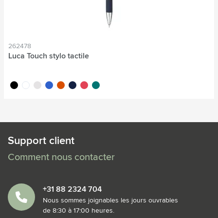
262478
Luca Touch stylo tactile
noir
blanc
gris
bleu
orange
bleu marine
rouge
vert foncé
Support client
Comment nous contacter
+31 88 2324 704
Nous sommes joignables les jours ouvrables
de 8:30 à 17:00 heures.