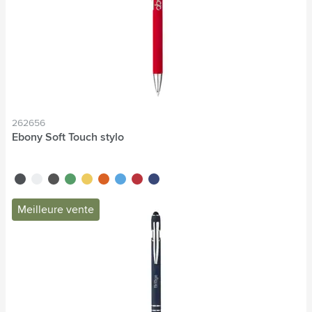
262656
Ebony Soft Touch stylo
noir
blanc
gris
vert
jaune
orange
bleu clair
rouge
bleu foncé
Meilleure vente