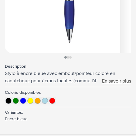
View larger image
View larger image
View larger image
Description:
Stylo à encre bleue avec embout/pointeur coloré en
caoutchouc pour écrans tactiles (comme l'iPhone/iPad),
En savoir plus
accents brillants, embout coloré antidérapant, ouverture
Coloris disponibles
dans le clip métallique et système à cliquet rotatif.
Variantes:
Encre bleue