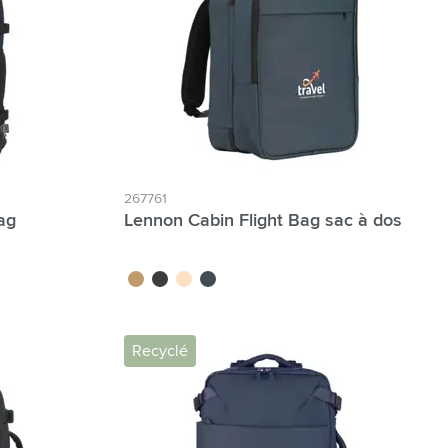
267761
ag
Lennon Cabin Flight Bag sac à dos
brun
noir
beige
bleu marine
Recyclé