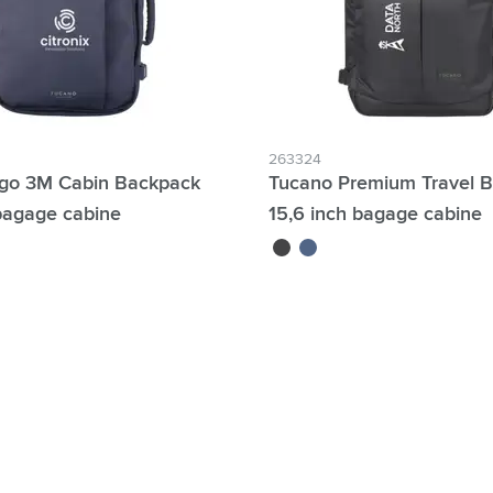
263324
go 3M Cabin Backpack
Tucano Premium Travel 
 bagage cabine
15,6 inch bagage cabine
e filtre Noms individuels possibles :
é
foncé
noir
bleu foncé