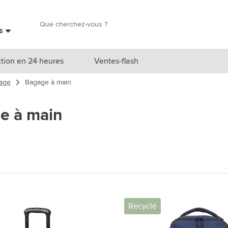
Chercher
es
Chercher
tion en 24 heures
Ventes-flash
yage
Bagage à main
catégorie Nouveautés & En vedette
e à main
atégorie Marques
catégorie Thèmes
atégorie Accessoires boissons
atégorie Sacs & Voyage
tégorie Cuisiner & Vivre
Recyclé
tégorie Produits de soin