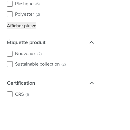
Plastique
(6)
Polyester
(2)
Afficher plus
Étiquette produit
Étiquette produit
Nouveaux
(2)
Sustainable collection
(2)
Certification
Certification
GRS
(1)