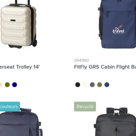
atégorie Technologie & gadgets
atégorie Giveaways
tégorie Écriture
atégorie Bureau
tégorie Outdoor & Loisirs
264960
rseat Trolley 14'
FitFly GRS Cabin Flight B
atégorie Outils & Déplacements
eige
vert olive
bleu marine
noir
blanc cassé
gris
vert olive
bleu marine
couleurs
Recyclé