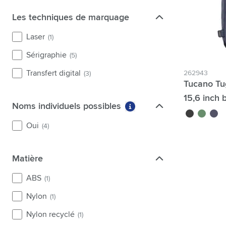
Les techniques de marquage
Les techniques de marquage
Laser
(1)
Sérigraphie
(5)
Transfert digital
262943
(3)
Tucano Tu
15,6 inch
Noms individuels possibles
Noms individuels possibles
Plus d'informations sur l
noir
vert fonc
bleu 
Oui
(4)
Matière
Matière
ABS
(1)
Nylon
(1)
Nylon recyclé
(1)