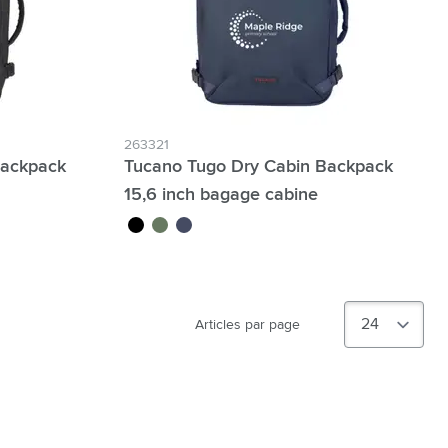
263321
Backpack
Tucano Tugo Dry Cabin Backpack
15,6 inch bagage cabine
noir
vert foncé
bleu foncé
Articles par page