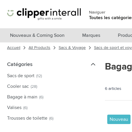
Aller au contenu
Naviguer
Passer le menu
Toutes les catégori
Voir tous les produits
Nouveaux & Coming Soon
Marques
Produc
Accueil
All Products
Sacs & Voyage
Sacs de sport et vo
Nouveautés & En vedette
Afficher le sous-menu pour la 
Marques
Catégories
Catégories
Bagag
Afficher le sous-menu pour la c
Thèmes
Sacs de sport
(12)
Afficher le sous-menu pour la 
Accessoires boissons
Cooler sac
(28)
6
articles
Afficher le sous-menu pour la c
Sacs & Voyage
Bagage à main
(6)
Afficher le sous-menu pour la c
Valises
(6)
Cuisiner & Vivre
Afficher le sous-menu pour la ca
Trousses de toilette
(6)
Nouveau
Produits de soin
Afficher le sous-menu pour la ca