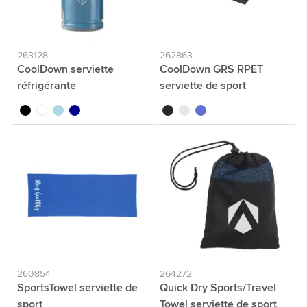
263128
262863
CoolDown serviette
CoolDown GRS RPET
réfrigérante
serviette de sport
noir
blanc
bleu clair
bleu foncé
noir
blanc
bleu
260854
264272
SportsTowel serviette de
Quick Dry Sports/Travel
sport
Towel serviette de sport