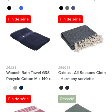
noir
blanc
bleu roi
noir
gris
bleu
Fin de série
Fin de série
262341
269053
Wooosh Bath Towel GRS
Oxious - All Seasons Cloth
Recycle Cotton Mix 140 x
- Harmony serviette
70 cm
blanc
gris clair
bleu marine
noir
bleu marine
Fin de série
Recyclé