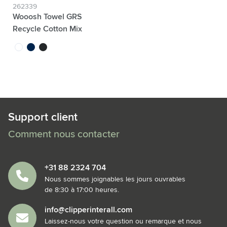
262339
Wooosh Towel GRS
Recycle Cotton Mix
100x50 cm serviette
blanc
bleu marine
gris foncé
Support client
Comment nous contacter
+31 88 2324 704
Nous sommes joignables les jours ouvrables
de 8:30 à 17:00 heures.
info@clipperinterall.com
Laissez-nous votre question ou remarque et nous