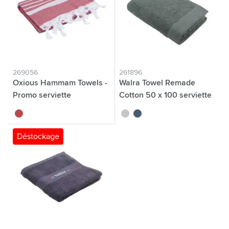
269056
261896
Oxious Hammam Towels -
Walra Towel Remade
Promo serviette
Cotton 50 x 100 serviette
rouge
sable
bleu
Déstockage