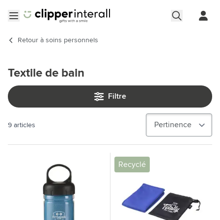
Aller au contenu
Ouvrir le menu
Retour à
soins personnels
Textile de bain
Filtre
9
articles
Recyclé