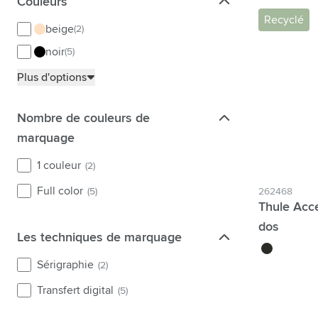
Couleurs
Couleurs
Recyclé
beige
(2)
noir
(5)
Plus d'options
Nombre de couleurs de marquage
Nombre de couleurs de
marquage
1 couleur
(2)
Full color
262468
(5)
Thule Acc
dos
Les techniques de marquage
Les techniques de marquage
noir
Sérigraphie
(2)
Transfert digital
(5)