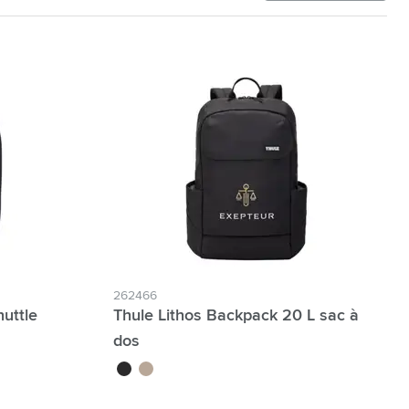
262466
uttle
Thule Lithos Backpack 20 L sac à
dos
noir
beige