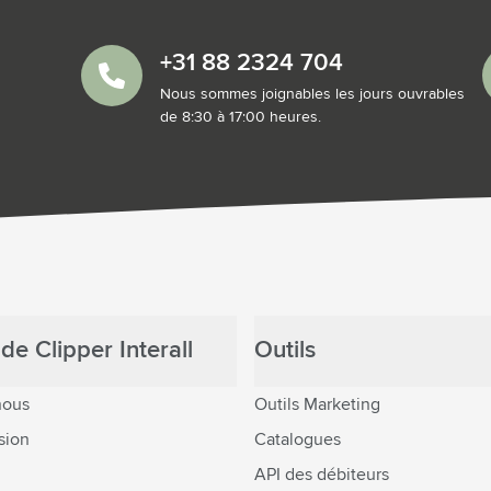
+31 88 2324 704
Nous sommes joignables les jours ouvrables
de 8:30 à 17:00 heures.
de Clipper Interall
Outils
nous
Outils Marketing
sion
Catalogues
API des débiteurs