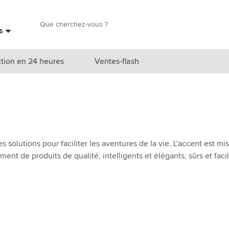
Chercher
es
Chercher
tion en 24 heures
Ventes-flash
catégorie Nouveautés & En vedette
atégorie Marques
catégorie Thèmes
s solutions pour faciliter les aventures de la vie. L'accent est mi
ent de produits de qualité, intelligents et élégants, sûrs et facile
atégorie Accessoires boissons
atégorie Sacs & Voyage
tégorie Cuisiner & Vivre
tégorie Produits de soin