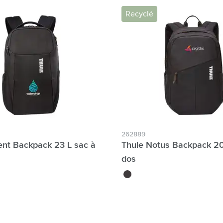
Recyclé
262889
ent Backpack 23 L sac à
Thule Notus Backpack 20
dos
noir