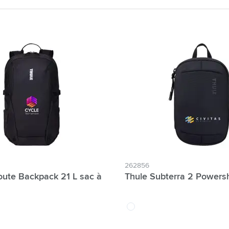
atégorie Technologie & gadgets
atégorie Giveaways
tégorie Écriture
atégorie Bureau
tégorie Outdoor & Loisirs
atégorie Outils & Déplacements
262856
oute Backpack 21 L sac à
Thule Subterra 2 Powersh
noir