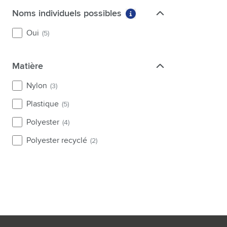
Noms individuels possibles
Noms individuels possibles
Plus d'informations sur l
Oui
(5)
Matière
Matière
Nylon
(3)
Plastique
(5)
Polyester
(4)
Polyester recyclé
(2)