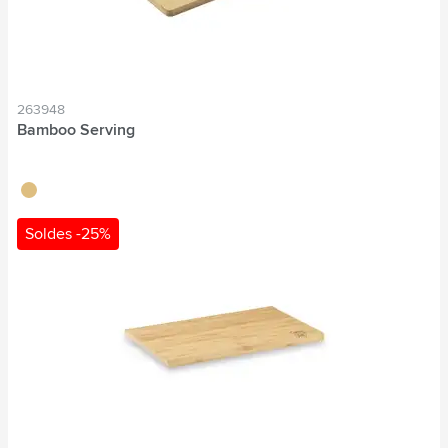
263948
Bamboo Serving
brun bois
Soldes -25%