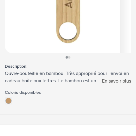
View larger image
View larger image
Description:
Ouvre-bouteille en bambou. Très approprié pour l'envoi en
cadeau boîte aux lettres. Le bambou est un matériau
En savoir plus
naturel. Par conséquent, la couleur peut varier d'un produit
Coloris disponibles
à l'autre.