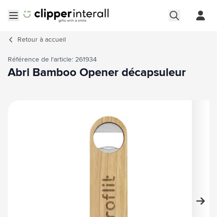
Aller au contenu
Ouvrir le menu
Retour à
accueil
Référence de l'article: 261934
Abri Bamboo Opener décapsuleur
Image principale
Cliquez pour voir l'image en plein écran