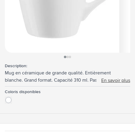
View larger image
View larger image
View larger image
Description:
Mug en céramique de grande qualité. Entièrement
blanche. Grand format. Capacité 310 ml. Passe au lave-
En savoir plus
vaisselle. Impression résistante au lave-vaisselle et certifiée
Coloris disponibles
selon EN12875-2.