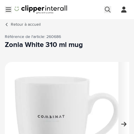
Aller au contenu
Ouvrir le menu
Retour à
accueil
Référence de l'article: 260686
Zonia White 310 ml mug
Image principale
Cliquez pour voir l'image en plein écran