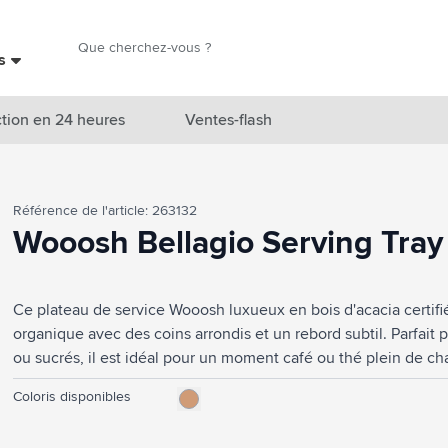
Chercher
es
Chercher
tion en 24 heures
Ventes-flash
catégorie Nouveautés & En vedette
Référence de l'article: 263132
atégorie Marques
Wooosh Bellagio Serving Tray
catégorie Thèmes
Ce plateau de service Wooosh luxueux en bois d'acacia certif
atégorie Accessoires boissons
organique avec des coins arrondis et un rebord subtil. Parfait
atégorie Sacs & Voyage
ou sucrés, il est idéal pour un moment café ou thé plein de ch
comprennent un grain fin, un motif en forme de flamme et de
tégorie Cuisiner & Vivre
Coloris disponibles
combinent pour donner à ce plateau un caractère unique. Trai
nourrissante, pour une beauté durable.
tégorie Produits de soin