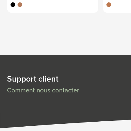
noir
brun bois
brun bois
Support client
Comment nous contacter