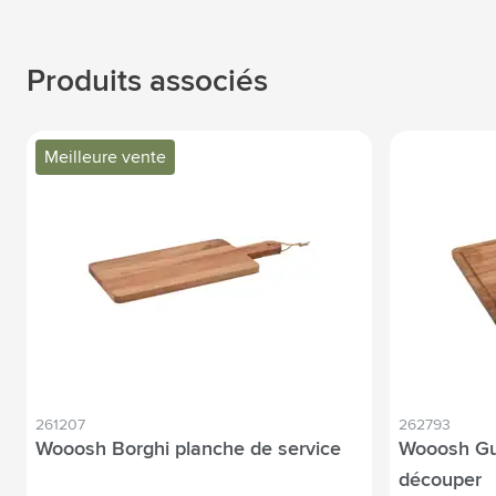
Produits associés
Meilleure vente
261207
262793
Wooosh Borghi planche de service
Wooosh Gu
découper