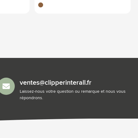
brun bois
ventes@clipperinterall.fr
Laissez-nous votre question ou remarque et nous vous
répondrons.