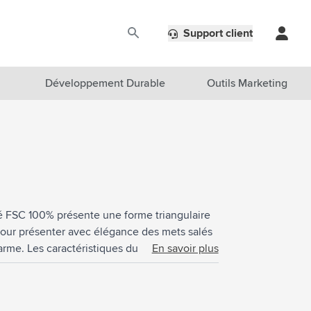
Support client
Développement Durable
Outils Marketing
ié FSC 100% présente une forme triangulaire
 pour présenter avec élégance des mets salés
arme. Les caractéristiques du bois d'acacia
En savoir plus
s nuances de couleurs changeantes qui se
té avec une huile de soja végétale