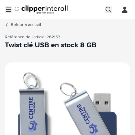
Aller au contenu
Ouvrir le menu
Retour à
accueil
Référence de l'article: 262153
Twist clé USB en stock 8 GB
Image principale
Cliquez pour voir l'image en plein écran