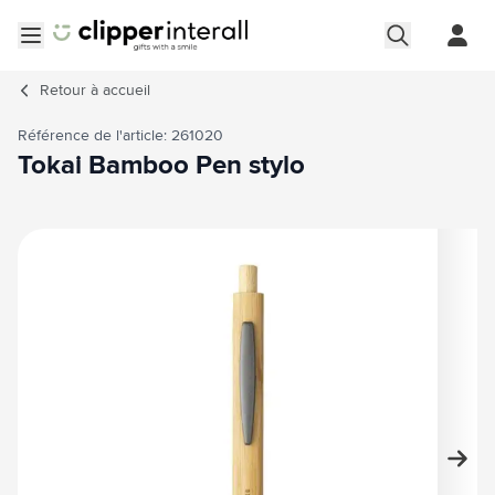
Aller au contenu
Ouvrir le menu
Retour à
accueil
Référence de l'article: 261020
Tokai Bamboo Pen stylo
Image principale
Cliquez pour voir l'image en plein écran