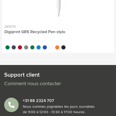
261019
Digiprint GRS Recycled Pen stylo
vert/blanc
bleu foncé/blanc
blanc/rouge
gris/blanc
blanc/vert
blanc/bleu clair
blanc/bleu foncé
blanc/blanc
blanc/orange
noir/blanc
Support client
Comment nous contacter
+31 88 2324 707
Nous sommes joignables les jours ouvrables
de 9:00 à 12:00 - 13:30 à 17:00 heures.