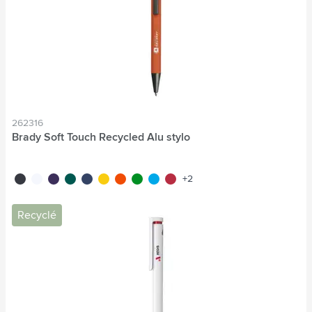
262316
Brady Soft Touch Recycled Alu stylo
noir
blanc
pourpre
vert
bleu
jaune
orange
vert clair
bleu clair
rouge
+2
Recyclé