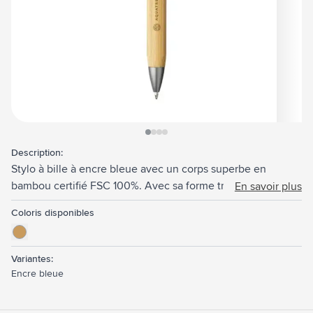
View larger image
View larger image
View larger image
View larger image
Description:
Stylo à bille à encre bleue avec un corps superbe en
bambou certifié FSC 100%. Avec sa forme triangulaire, ce
En savoir plus
stylo offre une prise en main très confortable. Joliment
Coloris disponibles
achevé par un bouton poussoir en bambou et un clip en
métal.
Variantes:
Encre bleue