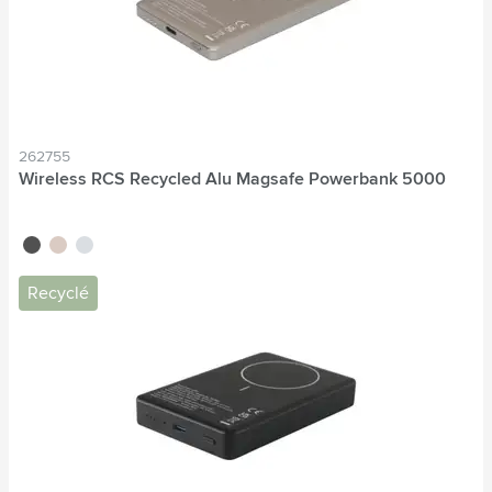
262755
Wireless RCS Recycled Alu Magsafe Powerbank 5000
noir
titane
bleu nordique
Recyclé