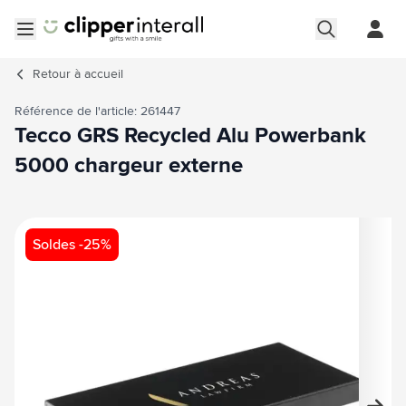
Aller au contenu
Ouvrir le menu
Retour à
accueil
Référence de l'article: 261447
Tecco GRS Recycled Alu Powerbank
5000 chargeur externe
Image principale
Cliquez pour voir l'image en plein écran
Soldes -25%