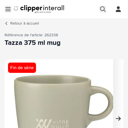
Aller au contenu
Ouvrir le menu
Retour à
accueil
Référence de l'article: 262338
Tazza 375 ml mug
Image principale
Cliquez pour voir l'image en plein écran
Fin de série