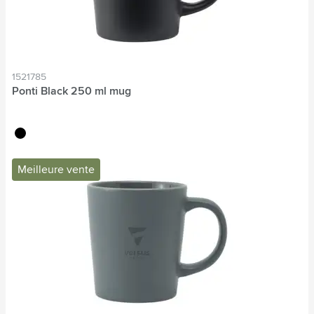
1521785
Ponti Black 250 ml mug
noir
Meilleure vente