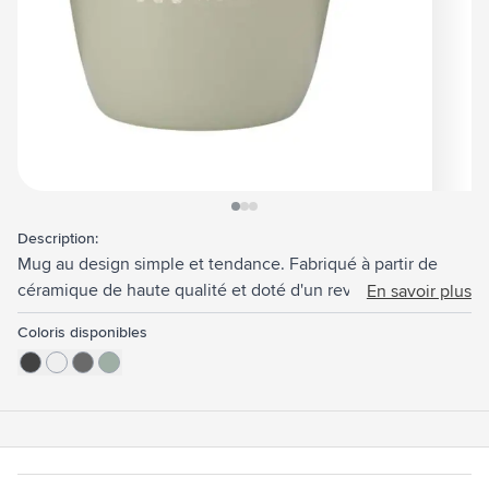
View larger image
View larger image
View larger image
Description:
Mug au design simple et tendance. Fabriqué à partir de
céramique de haute qualité et doté d'un revêtement mat à
En savoir plus
l'intérieur et à l'extérieur. Capacité 375 ml. NOTE : Il n'est
Coloris disponibles
pas possible d'appliquer un transfert thermique sur la tasse
noire.