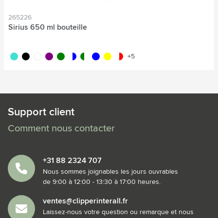
265226
Sirius 650 ml bouteille
turquoise
noir
blanc
pourpre
vert
translucide/bleu
translucide/vert
bleu
jaune
translucide/rouge
+5
Support client
Comment nous contacter
+31 88 2324 707
Nous sommes joignables les jours ouvrables
de 9:00 à 12:00 - 13:30 à 17:00 heures.
ventes@clipperinterall.fr
Laissez-nous votre question ou remarque et nous