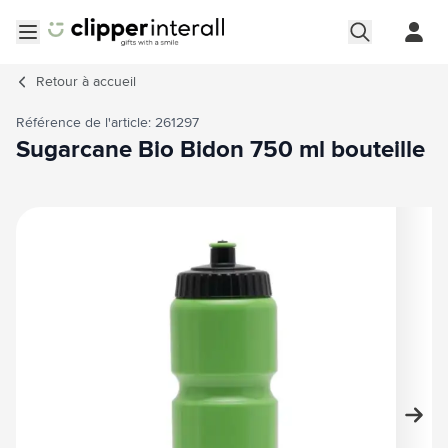
Aller au contenu
Ouvrir le menu
Retour à
accueil
Référence de l'article: 261297
Sugarcane Bio Bidon 750 ml bouteille
Image principale
Cliquez pour voir l'image en plein écran