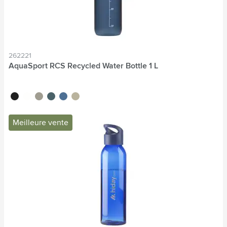
262221
AquaSport RCS Recycled Water Bottle 1 L
noir
blanc
gris
bleu océan
bleu
beige
Meilleure vente