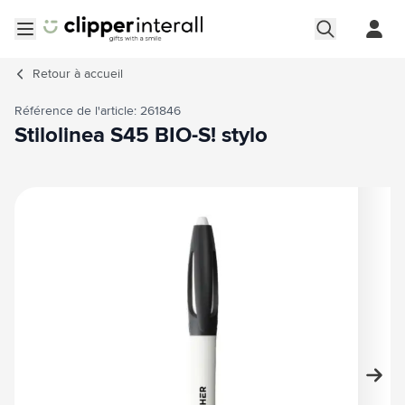
Aller au contenu
Ouvrir le menu
Retour à
accueil
Référence de l'article: 261846
Stilolinea S45 BIO-S! stylo
Image principale
Cliquez pour voir l'image en plein écran