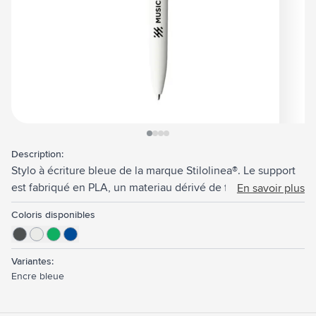
View larger image
View larger image
View larger image
View larger image
Description:
Stylo à écriture bleue de la marque Stilolinea®. Le support
est fabriqué en PLA, un materiau dérivé de fibres végétales
En savoir plus
: entièrement biodégradable et compostable, et issu de
Coloris disponibles
sources 100% renouvelables. Avec « from plants » en haut
relief sur le côté du clip. Fabriqué en Italie.
Variantes:
Encre bleue