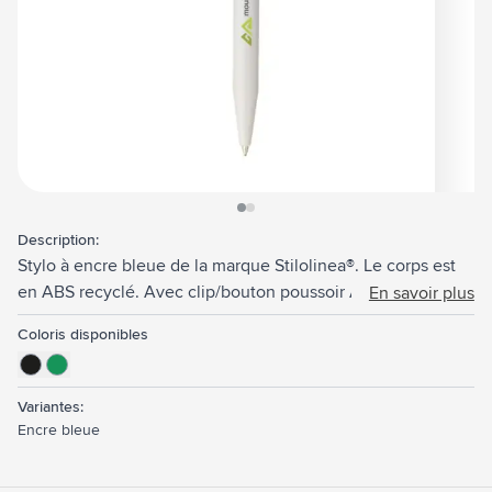
View larger image
View larger image
Description:
Stylo à encre bleue de la marque Stilolinea®. Le corps est
en ABS recyclé. Avec clip/bouton poussoir ABS. Matière
En savoir plus
recyclée totale : 40%. Fabriqué en Italie.
Coloris disponibles
Variantes:
Encre bleue