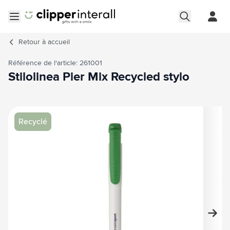
Aller au contenu
Ouvrir le menu
Retour à
accueil
Référence de l'article: 261001
Stilolinea Pier Mix Recycled stylo
Image principale
Cliquez pour voir l'image en plein écran
Recyclé