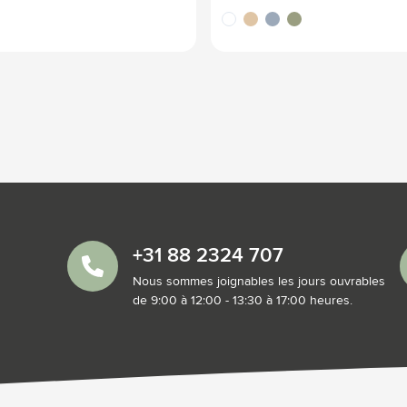
blanc
sable
gris
vert
+31 88 2324 707
Nous sommes joignables les jours ouvrables
de 9:00 à 12:00 - 13:30 à 17:00 heures.