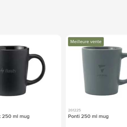
Meilleure vente
261225
k 250 ml mug
Ponti 250 ml mug