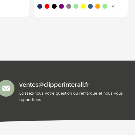
marine foncé
rouge rouge
noir
pourpre
gris
vert
jaune
bleu/bleu
orange
vert clair
+4
ventes@clipperinterall.fr
Laissez-nous votre question ou remarque et nous vous
répondrons.