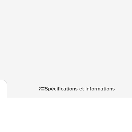
le kaolin et le quartz avant d'être transformés en de nouveaux 
atégorie Technologie & gadgets
généralement constitué de 5 à 10% de céramique recyclée pour g
de céramiques recyclées favorise l'économie circulaire et rédu
atégorie Giveaways
tégorie Écriture
atégorie Bureau
tégorie Outdoor & Loisirs
mage
atégorie Outils & Déplacements
Spécifications et informations