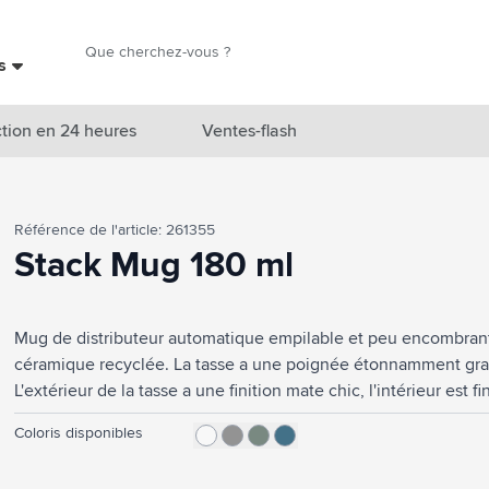
Chercher
es
Chercher
tion en 24 heures
Ventes-flash
catégorie Nouveautés & En vedette
Référence de l'article: 261355
atégorie Marques
Stack Mug 180 ml
catégorie Thèmes
Mug de distributeur automatique empilable et peu encombrant
atégorie Accessoires boissons
céramique recyclée. La tasse a une poignée étonnamment gra
atégorie Sacs & Voyage
L'extérieur de la tasse a une finition mate chic, l'intérieur est
à café. Lave-vaisselle. Capacité 180 ml. Les mugs en céramiq
tégorie Cuisiner & Vivre
Coloris disponibles
matières premières avec des fragments de mugs cassés ou inut
composants mis au rebut sont finement broyés en poudre puis
tégorie Produits de soin