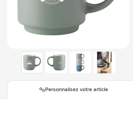
Technologie & gadgets
Afficher le sous-menu pour la c
Giveaways
Afficher le sous-menu pour la c
Écriture
Afficher le sous-menu pour la ca
Bureau
Afficher le sous-menu pour la c
Outdoor & Loisirs
Afficher le sous-menu pour la ca
View larger image
View larger image
View larger i
View larger image
Outils & Déplacements
Afficher le sous-menu pour la c
Personnalisez votre article