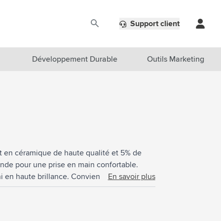
Support client
Développement Durable
Outils Marketing
 en céramique de haute qualité et 5% de
nde pour une prise en main confortable.
 fini en haute brillance. Convient aux machines
En savoir plus
ue recyclée sont fabriqués en mélangeant des
ilisables collectés dans la même usine. Ces
 mélangés à des matières de base telles que