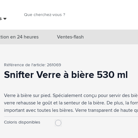
Chercher
es
Chercher
tion en 24 heures
Ventes-flash
catégorie Nouveautés & En vedette
Référence de l'article: 261069
atégorie Marques
Snifter Verre à bière 530 ml
catégorie Thèmes
Verre à bière sur pied. Spécialement conçu pour servir des biè
atégorie Accessoires boissons
verre rehausse le goût et la senteur de la bière. De plus, la 
atégorie Sacs & Voyage
important avec toutes les bières. Verre transparent de haute q
utilisation dans l'industrie de la restauration. Capacité 530 ml
tégorie Cuisiner & Vivre
Coloris disponibles
tégorie Produits de soin