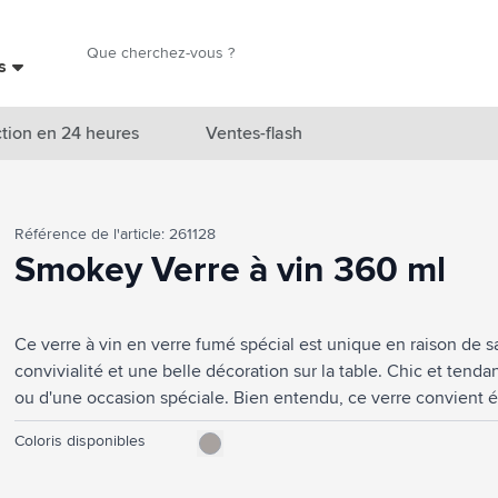
Chercher
es
Chercher
tion en 24 heures
Ventes-flash
catégorie Nouveautés & En vedette
Référence de l'article: 261128
atégorie Marques
Smokey Verre à vin 360 ml
catégorie Thèmes
Ce verre à vin en verre fumé spécial est unique en raison de 
atégorie Accessoires boissons
convivialité et une belle décoration sur la table. Chic et tendanc
atégorie Sacs & Voyage
ou d'une occasion spéciale. Bien entendu, ce verre convient 
4 pièces. Capacité 360 ml.
tégorie Cuisiner & Vivre
Coloris disponibles
tégorie Produits de soin