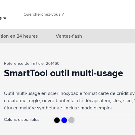
Chercher
es
Chercher
tion en 24 heures
Ventes-flash
catégorie Nouveautés & En vedette
Référence de l'article: 261460
atégorie Marques
SmartTool outil multi-usage
catégorie Thèmes
Outil multi-usage en acier inoxydable format carte de crédit av
atégorie Accessoires boissons
cruciforme, règle, ouvre-bouteille, clé décapsuleur, clés, scie,
atégorie Sacs & Voyage
étui en matière synthétique. Inclus : mode d'emploi.
tégorie Cuisiner & Vivre
Coloris disponibles
tégorie Produits de soin