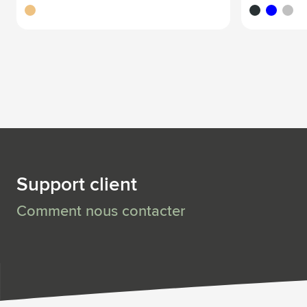
brun
anthracite
bleu
argen
Support client
Comment nous contacter