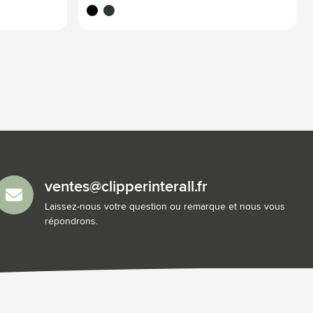
noir
gun métal
ventes@clipperinterall.fr
Laissez-nous votre question ou remarque et nous vous
répondrons.