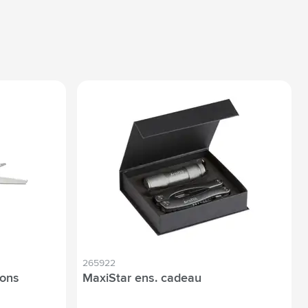
265922
ions
MaxiStar ens. cadeau