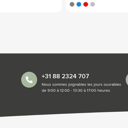
té
gris
bleu
rouge
argenté
+31 88 2324 707
Nous sommes joignables les jours ouvrables
de 9:00 à 12:00 - 13:30 à 17:00 heures.