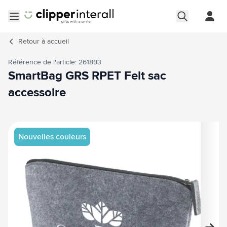
Aller au contenu
Ouvrir le menu
Retour à
accueil
Référence de l'article: 261893
SmartBag GRS RPET Felt sac
accessoire
Image principale
Cliquez pour voir l'image en plein écran
Nouvelles couleurs