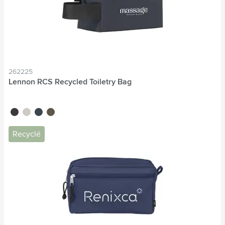
262225
Lennon RCS Recycled Toiletry Bag
noir
beige
bleu marine
vert foncé
Recyclé