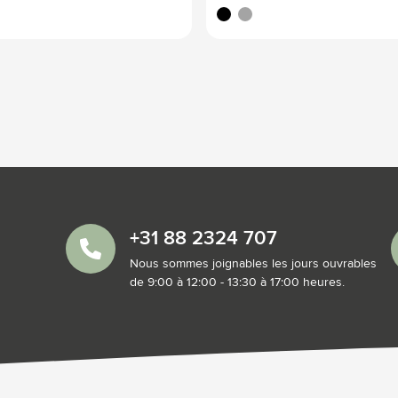
e
noir
argenté
+31 88 2324 707
Nous sommes joignables les jours ouvrables
de 9:00 à 12:00 - 13:30 à 17:00 heures.