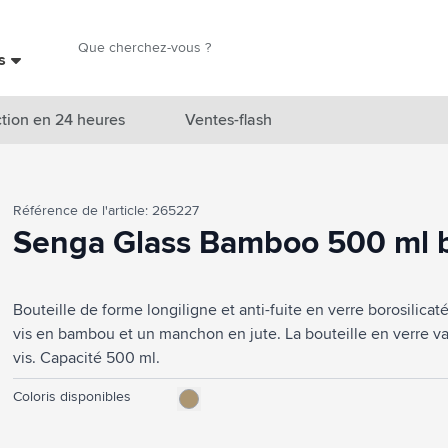
Chercher
es
Chercher
tion en 24 heures
Ventes-flash
catégorie Nouveautés & En vedette
Référence de l'article: 265227
atégorie Marques
Senga Glass Bamboo 500 ml b
catégorie Thèmes
Bouteille de forme longiligne et anti-fuite en verre borosilic
atégorie Accessoires boissons
vis en bambou et un manchon en jute. La bouteille en verre va
atégorie Sacs & Voyage
vis. Capacité 500 ml.
tégorie Cuisiner & Vivre
Coloris disponibles
tégorie Produits de soin