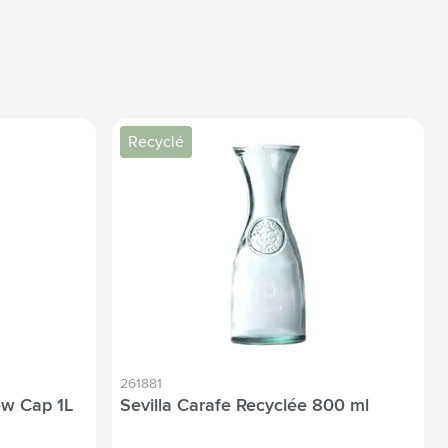
Recyclé
261881
ew Cap 1L
Sevilla Carafe Recyclée 800 ml