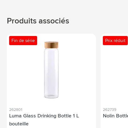
Produits associés
Fin de série
Prix réduit
262801
262739
Luma Glass Drinking Bottle 1 L
Nolin Bottl
bouteille