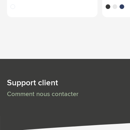
translucide
noir
blanc
bleu
Support client
Comment nous contacter