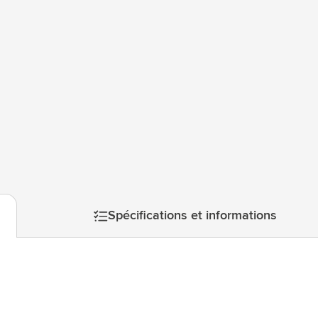
atégorie Technologie & gadgets
atégorie Giveaways
tégorie Écriture
atégorie Bureau
tégorie Outdoor & Loisirs
atégorie Outils & Déplacements
Spécifications et informations