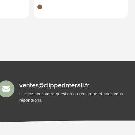
brun bois
ventes@clipperinterall.fr
Laissez-nous votre question ou remarque et nous vous
répondrons.