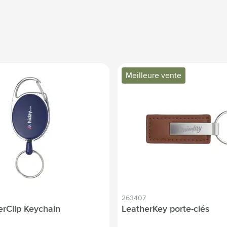
Meilleure vente
263407
erClip Keychain
LeatherKey porte-clés