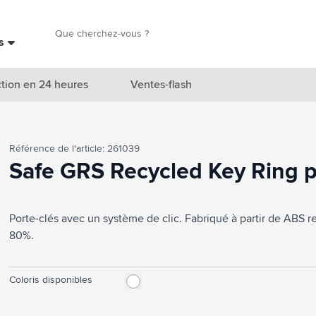
Chercher
es
Chercher
tion en 24 heures
Ventes-flash
catégorie Nouveautés & En vedette
Référence de l'article: 261039
atégorie Marques
Safe GRS Recycled Key Ring p
catégorie Thèmes
Porte-clés avec un système de clic. Fabriqué à partir de ABS re
atégorie Accessoires boissons
80%.
atégorie Sacs & Voyage
tégorie Cuisiner & Vivre
Coloris disponibles
tégorie Produits de soin