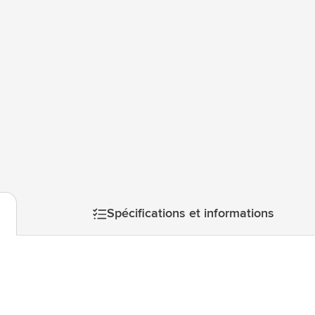
atégorie Technologie & gadgets
atégorie Giveaways
tégorie Écriture
atégorie Bureau
tégorie Outdoor & Loisirs
atégorie Outils & Déplacements
Spécifications et informations