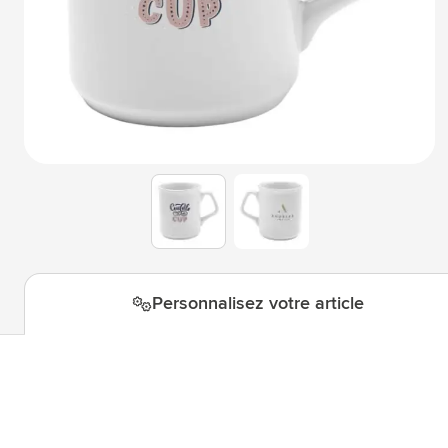
Technologie & gadgets
Afficher le sous-menu pour la c
Giveaways
Afficher le sous-menu pour la c
Écriture
Afficher le sous-menu pour la ca
Bureau
Afficher le sous-menu pour la c
Outdoor & Loisirs
Afficher le sous-menu pour la ca
View larger image
View larger image
Outils & Déplacements
Afficher le sous-menu pour la c
Personnalisez votre article