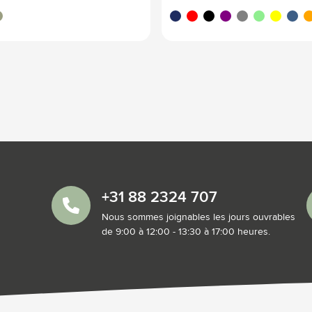
rt
marine foncé
rouge rouge
noir
pourpre
gris
vert
jaune
bleu/b
or
+31 88 2324 707
Nous sommes joignables les jours ouvrables
de 9:00 à 12:00 - 13:30 à 17:00 heures.