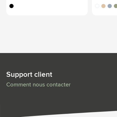
noir
blanc
sable
gris
ve
Support client
Comment nous contacter