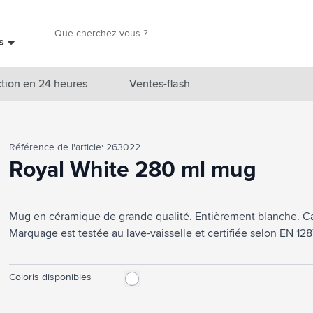
Chercher
es
Chercher
tion en 24 heures
Ventes-flash
catégorie Nouveautés & En vedette
Référence de l'article: 263022
atégorie Marques
Royal White 280 ml mug
catégorie Thèmes
Mug en céramique de grande qualité. Entièrement blanche. Cap
atégorie Accessoires boissons
Marquage est testée au lave-vaisselle et certifiée selon EN 128
atégorie Sacs & Voyage
tégorie Cuisiner & Vivre
Coloris disponibles
tégorie Produits de soin