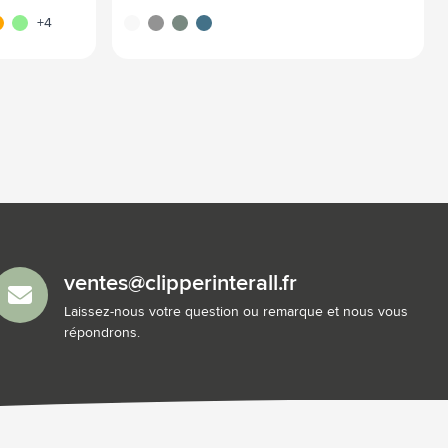
leu
ange
vert clair
blanc
gris
vert
bleu
+4
ventes@clipperinterall.fr
Laissez-nous votre question ou remarque et nous vous
répondrons.