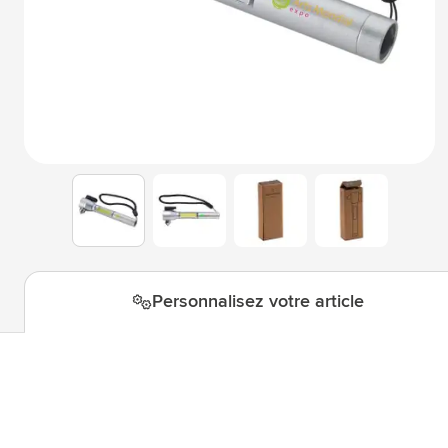
Technologie & gadgets
Afficher le sous-menu pour la c
Giveaways
Afficher le sous-menu pour la c
Écriture
Afficher le sous-menu pour la ca
Bureau
Afficher le sous-menu pour la c
Outdoor & Loisirs
Afficher le sous-menu pour la ca
View larger image
View larger image
View larger i
View larger image
Outils & Déplacements
Afficher le sous-menu pour la c
Personnalisez votre article