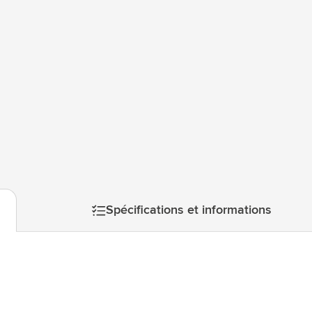
atégorie Technologie & gadgets
atégorie Giveaways
tégorie Écriture
atégorie Bureau
tégorie Outdoor & Loisirs
mage
atégorie Outils & Déplacements
Spécifications et informations