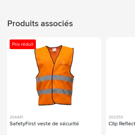
Produits associés
Prix réduit
264481
262359
SafetyFirst veste de sécurité
Clip Reflec