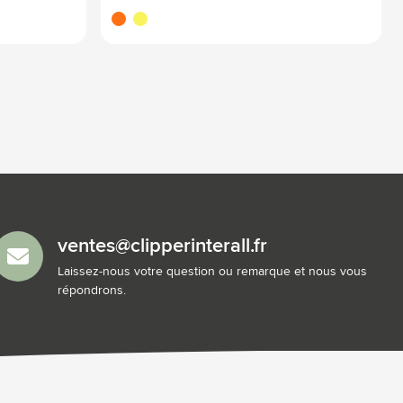
orange fluo
jaune fluo
ventes@clipperinterall.fr
Laissez-nous votre question ou remarque et nous vous
répondrons.