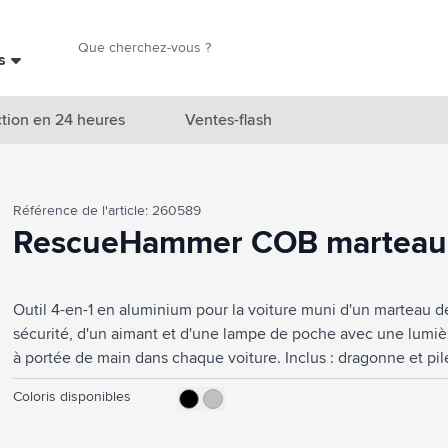
Chercher
es
Chercher
tion en 24 heures
Ventes-flash
catégorie Nouveautés & En vedette
Référence de l'article: 260589
atégorie Marques
RescueHammer COB marteau 
catégorie Thèmes
Outil 4-en-1 en aluminium pour la voiture muni d'un marteau d
atégorie Accessoires boissons
sécurité, d'un aimant et d'une lampe de poche avec une lumièr
atégorie Sacs & Voyage
à portée de main dans chaque voiture. Inclus : dragonne et pi
tégorie Cuisiner & Vivre
Coloris disponibles
tégorie Produits de soin