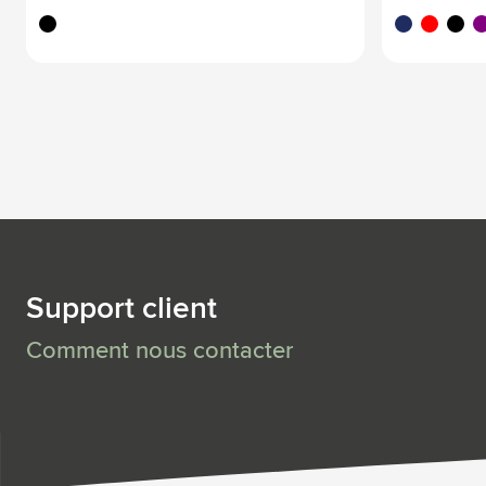
noir
marine foncé
rouge rou
noir
po
Support client
Comment nous contacter