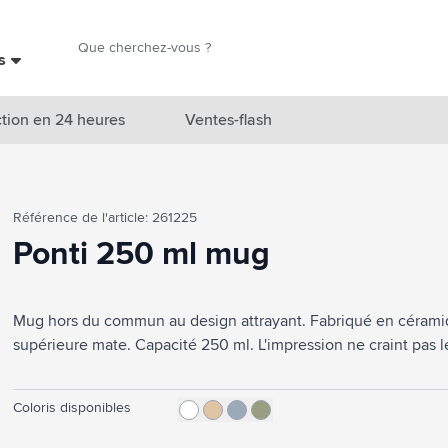
Chercher
es
Chercher
tion en 24 heures
Ventes-flash
catégorie Nouveautés & En vedette
Référence de l'article: 261225
atégorie Marques
Ponti 250 ml mug
catégorie Thèmes
atégorie Accessoires boissons
Mug hors du commun au design attrayant. Fabriqué en cérami
supérieure mate. Capacité 250 ml. L'impression ne craint pas le
atégorie Sacs & Voyage
tégorie Cuisiner & Vivre
Coloris disponibles
tégorie Produits de soin