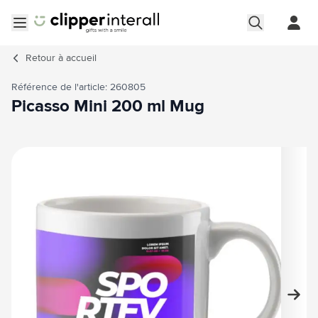
Aller au contenu
Ouvrir le menu
Retour à
accueil
Référence de l'article: 260805
Picasso Mini 200 ml Mug
Image principale
Cliquez pour voir l'image en plein écran