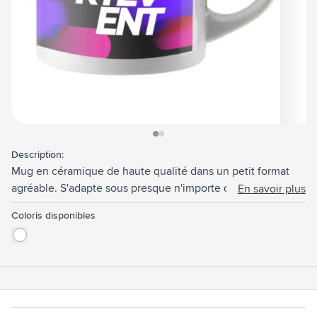
View larger image
View larger image
Description:
Mug en céramique de haute qualité dans un petit format
agréable. S'adapte sous presque n'importe quelle machine
En savoir plus
à café. Le mug parfait pour toutes les impressions en
Coloris disponibles
couleur, y compris les photos. Passe au lave-vaisselle.
Capacité 200 ml.