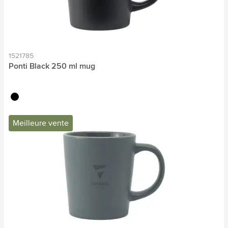
1521785
Ponti Black 250 ml mug
noir
Meilleure vente