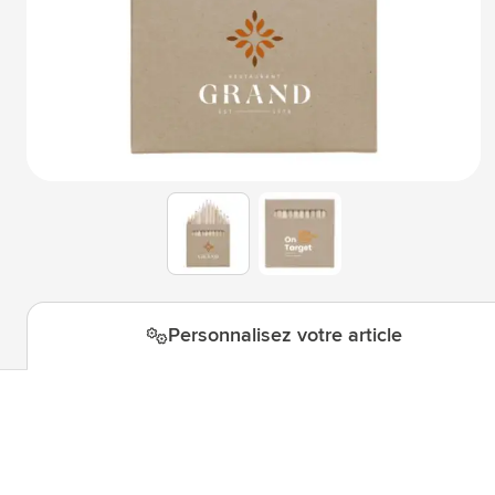
Technologie & gadgets
Afficher le sous-menu pour la c
Giveaways
Afficher le sous-menu pour la c
Écriture
Afficher le sous-menu pour la ca
Bureau
Afficher le sous-menu pour la c
Outdoor & Loisirs
Afficher le sous-menu pour la ca
View larger image
View larger image
Outils & Déplacements
Afficher le sous-menu pour la c
Personnalisez votre article