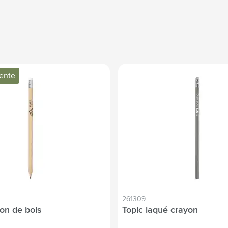
vente
261309
yon de bois
Topic laqué crayon