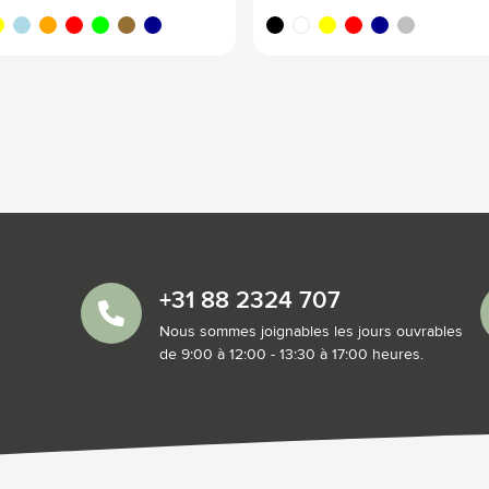
une
bleu clair
orange
rouge
lime
brun bois
bleu foncé
noir
blanc
jaune
rouge
bleu foncé
argenté
+31 88 2324 707
Nous sommes joignables les jours ouvrables
de 9:00 à 12:00 - 13:30 à 17:00 heures.