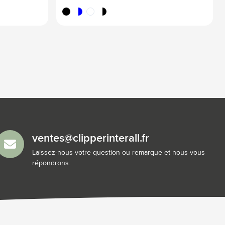
noir
bleu/blanc
blanc
noir/blanc
ventes@clipperinterall.fr
Laissez-nous votre question ou remarque et nous vous
répondrons.