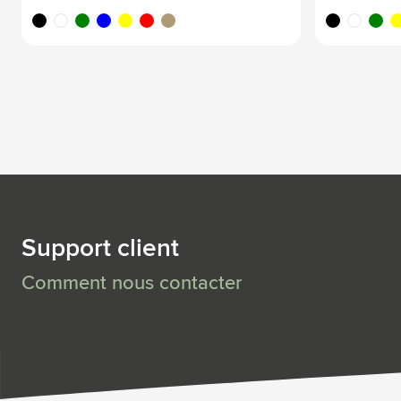
noir
blanc
vert
bleu
jaune
rouge
brun bois
noir
blanc
vert
ja
Support client
Comment nous contacter