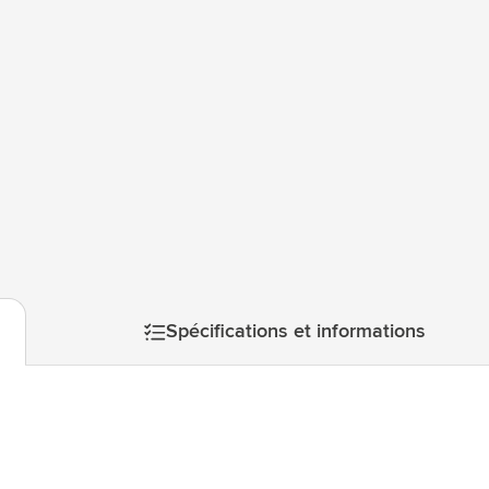
atégorie Technologie & gadgets
atégorie Giveaways
tégorie Écriture
atégorie Bureau
tégorie Outdoor & Loisirs
atégorie Outils & Déplacements
Spécifications et informations