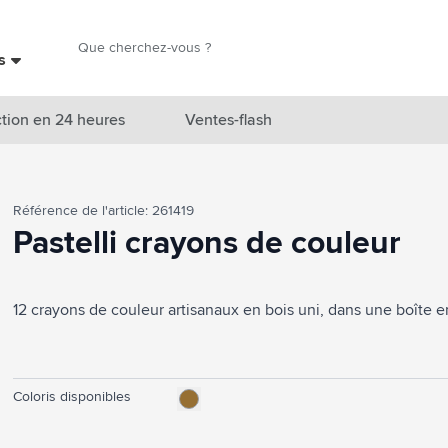
Chercher
es
Chercher
tion en 24 heures
Ventes-flash
catégorie Nouveautés & En vedette
Référence de l'article: 261419
atégorie Marques
Pastelli crayons de couleur
catégorie Thèmes
12 crayons de couleur artisanaux en bois uni, dans une boîte e
atégorie Accessoires boissons
atégorie Sacs & Voyage
tégorie Cuisiner & Vivre
Coloris disponibles
tégorie Produits de soin