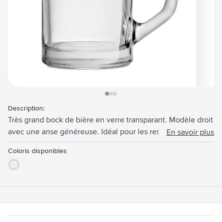
View larger image
View larger image
View larger image
Description:
Très grand bock de bière en verre transparant. Modèle droit
avec une anse généreuse. Idéal pour les restaurants et
En savoir plus
clubs, mais aussi un support de communication lors des
Coloris disponibles
fêtes (de la bière) d'octobre. Une chope de bière qui résiste
aux chocs. Capacité 490 ml. Fabriquée en Europe.