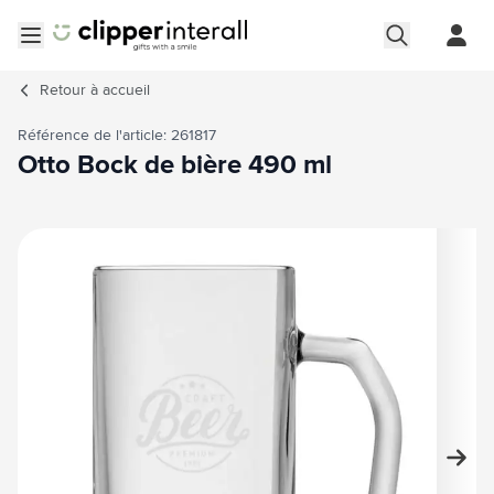
Aller au contenu
Ouvrir le menu
Retour à
accueil
Référence de l'article: 261817
Otto Bock de bière 490 ml
Image principale
Cliquez pour voir l'image en plein écran