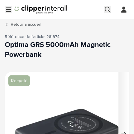
Aller au contenu
Ouvrir le menu
Retour à
accueil
Référence de l'article: 261974
Optima GRS 5000mAh Magnetic
Powerbank
Image principale
Cliquez pour voir l'image en plein écran
Recyclé