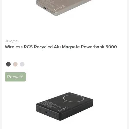
262755
Wireless RCS Recycled Alu Magsafe Powerbank 5000
noir
titane
bleu nordique
Recyclé