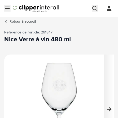
Aller au contenu
Ouvrir le menu
Retour à
accueil
Référence de l'article: 261847
Nice Verre à vin 480 ml
Image principale
Cliquez pour voir l'image en plein écran