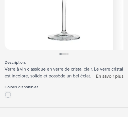
View larger image
View larger image
View larger image
View larger image
Description:
Verre à vin classique en verre de cristal clair. Le verre cristal
est incolore, solide et possède un bel éclat. La forme du
En savoir plus
verre, une tasse large à l'embouchure effilée, contribue à
Coloris disponibles
une expérience gustative intense. Ce verre élégant
conviennent pour service le vin rouge dans les
établissements de restauration, lors d'un verre d'affaires ou
à la maison. Capacité 480 ml. Fabriquée en Europe.