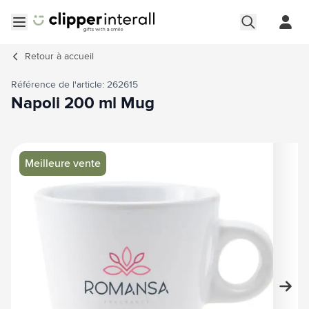
Aller au contenu
Ouvrir le menu
Retour à
accueil
Référence de l'article: 262615
Napoli 200 ml Mug
Image principale
Cliquez pour voir l'image en plein écran
Meilleure vente