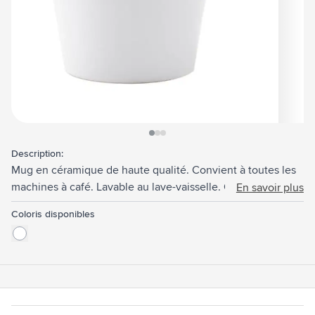
View larger image
View larger image
View larger image
Description:
Mug en céramique de haute qualité. Convient à toutes les
machines à café. Lavable au lave-vaisselle. Capacité 200
En savoir plus
ml. L'impression ne craint pas le lave-vaisselle et est
Coloris disponibles
certifiée EN 12875-2.