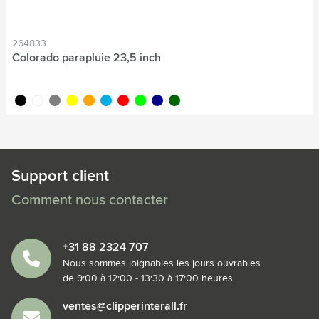
264833
Colorado parapluie 23,5 inch
noir
blanc
gris
jaune
orange
bleu clair
rouge
lime
bleu foncé
vert foncé
Support client
Comment nous contacter
+31 88 2324 707
Nous sommes joignables les jours ouvrables
de 9:00 à 12:00 - 13:30 à 17:00 heures.
ventes@clipperinterall.fr