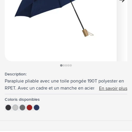
View larger image
View larger image
View larger image
View larger image
View larger image
Description:
Parapluie pliable avec une toile pongée 190T polyester en
RPET. Avec un cadre et un manche en acier inoxydable,
En savoir plus
une belle poignée en bambou, avec une boucle en coton,
Coloris disponibles
une fermeture velcro, une housse de rangement et une
étiquette RPET. Fonctionnement manuel. Certifiée-RCS.
Matière recyclée totale : 18%.