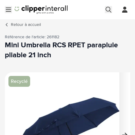
Aller au contenu
Ouvrir le menu
Retour à
accueil
Référence de l'article: 261182
Mini Umbrella RCS RPET parapluie
pliable 21 inch
Image principale
Cliquez pour voir l'image en plein écran
Recyclé