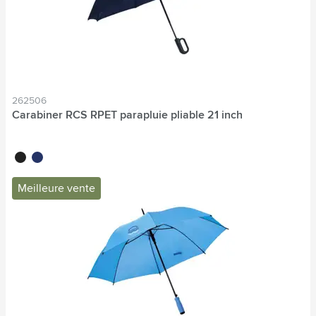
262506
Carabiner RCS RPET parapluie pliable 21 inch
noir
bleu
Meilleure vente