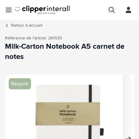
Aller au contenu
Ouvrir le menu
Retour à
accueil
Référence de l'article: 261535
Milk-Carton Notebook A5 carnet de
notes
Image principale
Cliquez pour voir l'image en plein écran
Recyclé