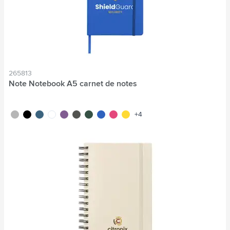
265813
Note Notebook A5 carnet de notes
argenté
noir
bleu cobalt
blanc
pourpre
gris
vert
bleu
rose
jaune
+4