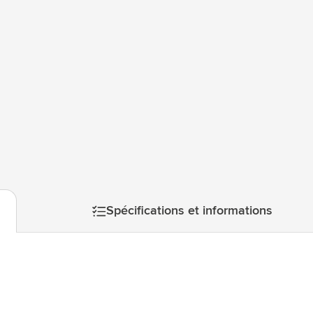
l’impression. Ce produit bénéficie d'une garantie fabricant M
atégorie Technologie & gadgets
Hollande. Mepal est une entreprise certifiée B Corp™, cette en
matière de pratiques sociales et environnementales.
atégorie Giveaways
tégorie Écriture
atégorie Bureau
tégorie Outdoor & Loisirs
mage
atégorie Outils & Déplacements
Spécifications et informations