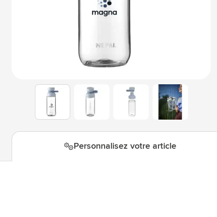
Technologie & gadgets
Afficher le sous-menu pour la c
Giveaways
Afficher le sous-menu pour la c
Écriture
Afficher le sous-menu pour la ca
Bureau
Afficher le sous-menu pour la c
Outdoor & Loisirs
Afficher le sous-menu pour la ca
View larger image
View larger image
View larger i
View larger image
Outils & Déplacements
Afficher le sous-menu pour la c
Personnalisez votre article