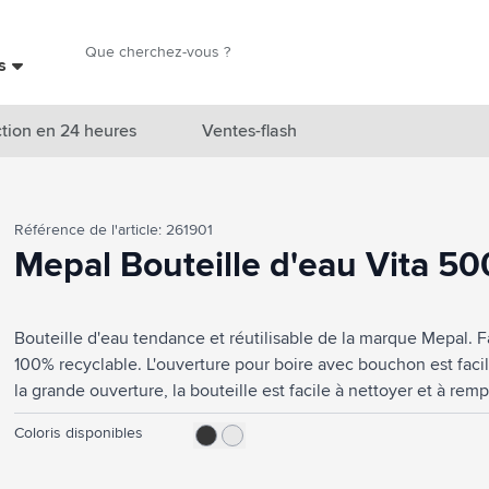
Chercher
es
Chercher
tion en 24 heures
Ventes-flash
catégorie Nouveautés & En vedette
Référence de l'article: 261901
atégorie Marques
Mepal Bouteille d'eau Vita 50
catégorie Thèmes
Bouteille d'eau tendance et réutilisable de la marque Mepal. F
atégorie Accessoires boissons
100% recyclable. L'ouverture pour boire avec bouchon est facil
atégorie Sacs & Voyage
la grande ouverture, la bouteille est facile à nettoyer et à remp
Cette bouteille de haute qualité est approuvée pour les alim
tégorie Cuisiner & Vivre
Coloris disponibles
aux boissons gazeuses. Veuillez toutefois à ne pas remplir co
gazeuses. Ce produit passe au lave-vaisselle. Le lavage à la
tégorie Produits de soin