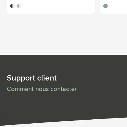
noir
bleu nordique
vert tilleul
Support client
Comment nous contacter