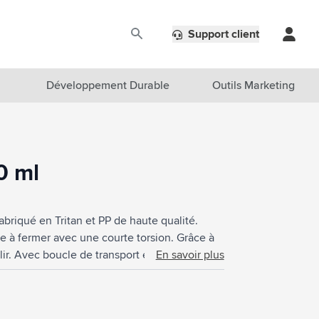
Support client
Développement Durable
Outils Marketing
0 ml
abriqué en Tritan et PP de haute qualité.
e à fermer avec une courte torsion. Grâce à
lir. Avec boucle de transport en silicone.
En savoir plus
ents et étanche à 100%. Convient également
mplètement la bouteille de boissons
 main est recommandé pour préserver