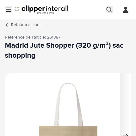
Aller au contenu
Ouvrir le menu
Retour à
accueil
Référence de l'article: 261387
Madrid Jute Shopper (320 g/m²) sac
shopping
Image principale
Cliquez pour voir l'image en plein écran